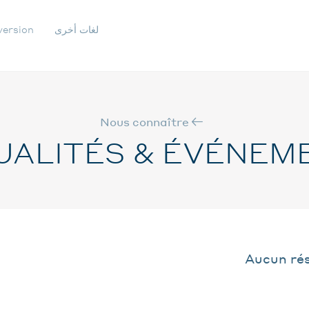
لغات أخرى
version
IGATION
ONDAIRE
Nous connaître
UALITÉS & ÉVÉNEM
Aucun rés