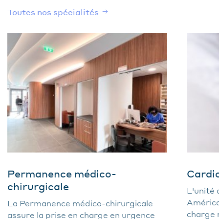
Toutes nos spécialités
Permanence médico-
Cardio
chirurgicale
L'unité 
Américai
La Permanence médico-chirurgicale
charge 
assure la prise en charge en urgence