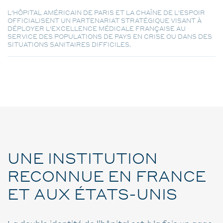
L'HÔPITAL AMÉRICAIN DE PARIS ET LA CHAÎNE DE L'ESPOIR
OFFICIALISENT UN PARTENARIAT STRATÉGIQUE VISANT À
DÉPLOYER L'EXCELLENCE MÉDICALE FRANÇAISE AU
SERVICE DES POPULATIONS DE PAYS EN CRISE OU DANS DES
SITUATIONS SANITAIRES DIFFICILES.
UNE INSTITUTION
RECONNUE EN FRANCE
ET AUX ÉTATS-UNIS