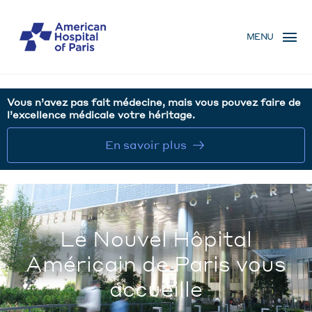
Aller
MENU
au
MENU
contenu
MOBILE
principal
Vous n’avez pas fait médecine, mais vous pouvez faire de
l’excellence médicale votre héritage.
En savoir plus
Le Nouvel Hôpital
Américain de Paris vous
accueille