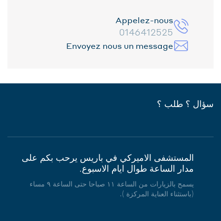
Appelez-nous
0146412525
Envoyez nous un message
سؤال ؟ طلب ؟
المستشفى الاميركي في باريس يرحب بكم على
مدار الساعة طوال ايام الاسبوع.
يسمح بالزيارات من الساعة ١١ صباحا حتى الساعة ٩ مساء
(باستثناء العناية المركزة ).