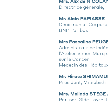
Mrs. Alix de NICOLA
Directrice générale, 
Mr. Alain PAPIASSE
Chairman of Corporat
BNP Paribas
Mrs Pascaline PEU
Administratrice indé
l’Atelier Simon Marq 
sur le Cancer
Médecin des Hôpitaux
Mr. Hiroto SHIMAM
President, Mitsubishi
Mrs. Melinda STEG
Partner, Gide Loyret