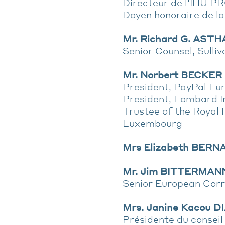
Directeur de l'IHU
Doyen honoraire de la
Mr. Richard G. AST
Senior Counsel, Sulli
Mr. Norbert BECKER
President, PayPal Eu
President, Lombard In
Trustee of the Royal 
Luxembourg
Mrs Elizabeth BER
Mr. Jim BITTERMAN
Senior European Cor
Mrs. Janine Kacou 
Présidente du consei