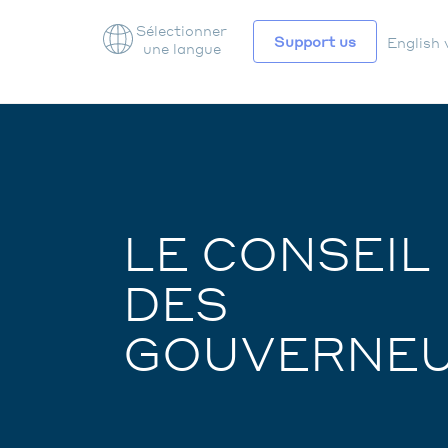
Sélectionner
Support us
English 
une langue
NAV
SEC
LE CONSEIL
DES
GOUVERNE