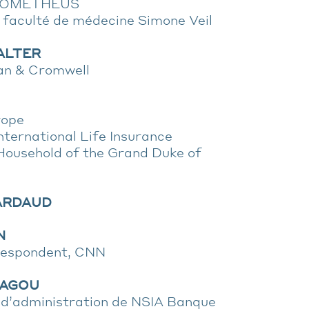
 PROMETHEUS
 faculté de médecine Simone Veil
HALTER
van & Cromwell
rope
ternational Life Insurance
Household of the Grand Duke of
NARDAUD
N
respondent, CNN
DIAGOU
l d’administration de NSIA Banque