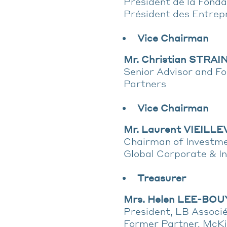
Président de la Fonda
Président des Entrepr
Vice Chairman
Mr. Christian STRAI
Senior Advisor and F
Partners
Vice Chairman
Mr. Laurent VIEILL
Chairman of Investme
Global Corporate & I
Treasurer
Mrs. Helen LEE-BO
President, LB Associ
Former Partner, McK