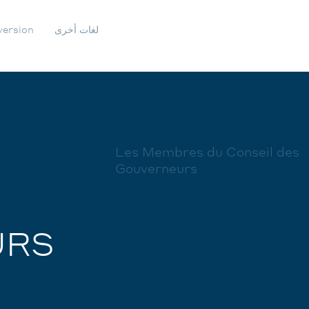
لغات أخرى
version
IGATION
ONDAIRE
Les Membres du Conseil des
Gouverneurs
URS