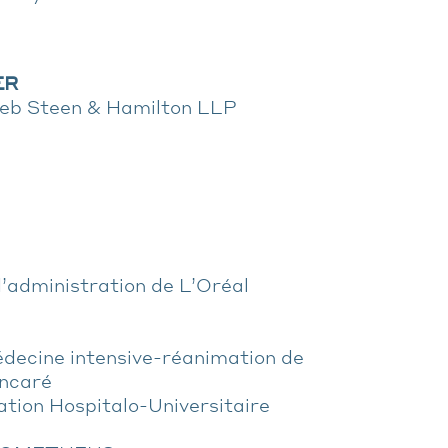
ER
lieb Steen & Hamilton LLP
d’administration de L’Oréal
édecine intensive-réanimation de
incaré
ation Hospitalo-Universitaire