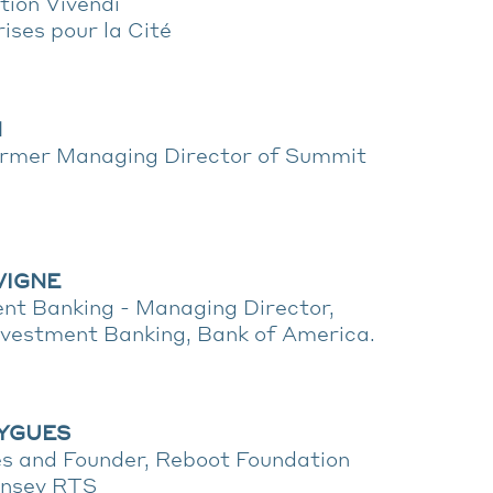
tion Vivendi
ises pour la Cité
N
ormer Managing Director of Summit
EVIGNE
nt Banking - Managing Director,
nvestment Banking, Bank of America.
UYGUES
és and Founder, Reboot Foundation
insey RTS