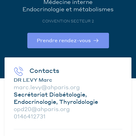
Médecine interne
Endocrinologie et métabolismes
CONVENTION SECTEUR 2
Prendre rendez-vous
Contacts
DR LEVY Marc
marc.levy@ahparis.org
Secrétariat Diabétologie,
Endocrinologie, Thyroïdologie
opd20@ahparis.org
0146412731