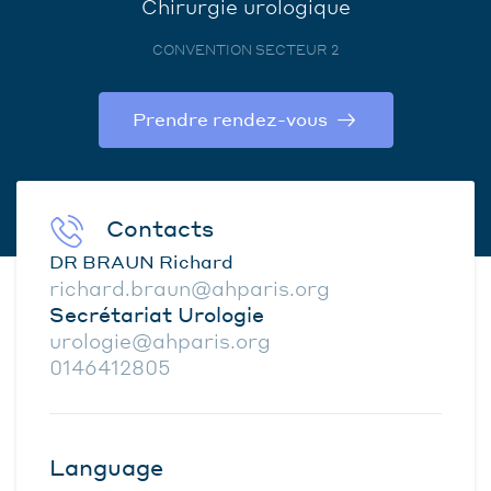
Chirurgie urologique
CONVENTION SECTEUR 2
Prendre rendez-vous
Contacts
DR BRAUN Richard
richard.braun@ahparis.org
Secrétariat Urologie
urologie@ahparis.org
0146412805
Language