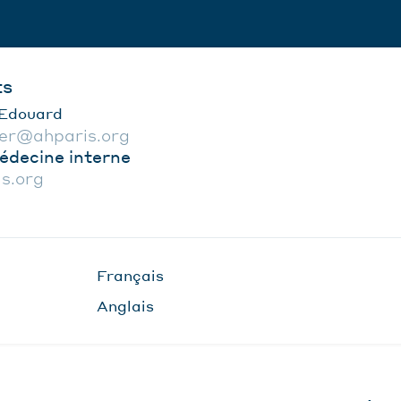
ts
Edouard
ier@ahparis.org
édecine interne
s.org
Français
Anglais