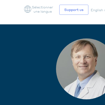
Sélectionner
Support us
English 
une langue
NAV
SEC