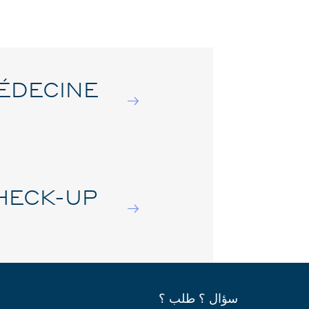
ÉDECINE
HECK-UP
سؤال ؟ طلب ؟