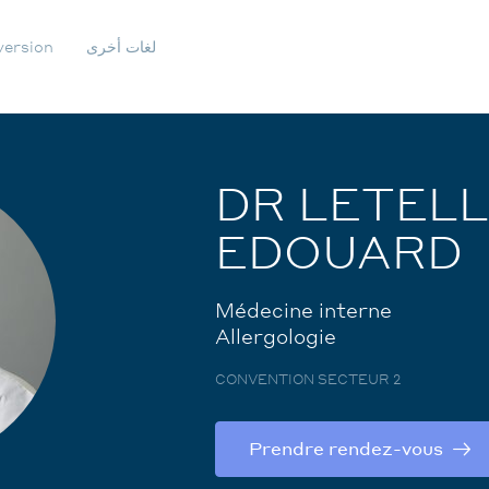
لغات أخرى
version
IGATION
ONDAIRE
DR LETELL
EDOUARD
Médecine interne
Allergologie
CONVENTION SECTEUR 2
Prendre rendez-vous