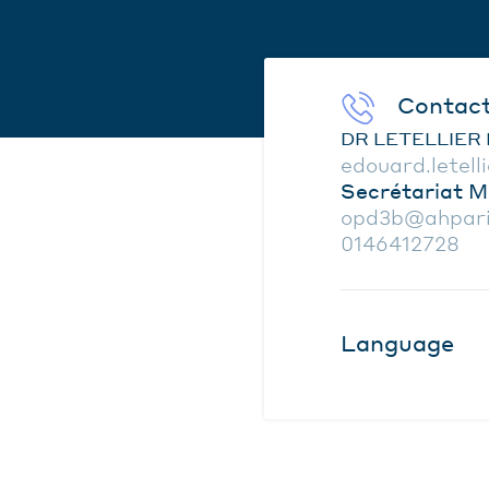
Contac
DR LETELLIER 
edouard.letell
Secrétariat M
opd3b@ahpari
0146412728
Language