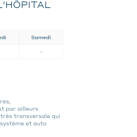
L'HÔPITAL
edi
Samedi
-
res,
t par ailleurs
 très transversale qui
e système et auto