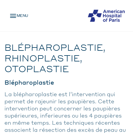
Skip
MENU
to
MENU
main
MOBILE
content
Traitement
BREADCRUMB
BLÉPHAROPLASTIE,
RHINOPLASTIE,
OTOPLASTIE
Blépharoplastie
La blépharoplastie est l’intervention qui
permet de rajeunir les paupières. Cette
intervention peut concerner les paupières
supérieures, inferieures ou les 4 paupières
en même temps. Les techniques récentes
associent la résection des excès de peau au