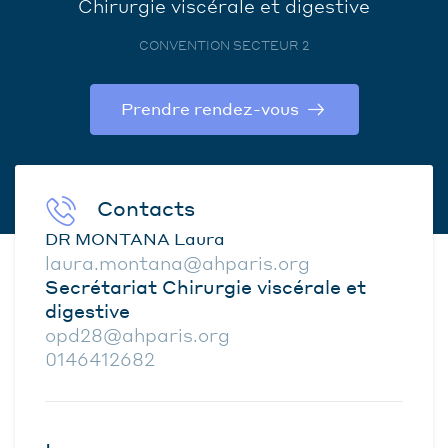
Chirurgie viscérale et digestive
CONVENTION SECTEUR 2
Prendre rendez-vous
Contacts
DR MONTANA Laura
laura.montana@ahparis.org
Secrétariat Chirurgie viscérale et
digestive
opd28@ahparis.org
0146412682