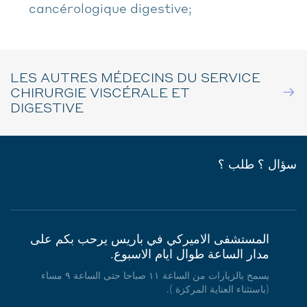
cancérologique digestive;
LES AUTRES MÉDECINS DU SERVICE
CHIRURGIE VISCÉRALE ET
DIGESTIVE
سؤال ؟ طلب ؟
المستشفى الاميركي في باريس يرحب بكم على
مدار الساعة طوال ايام الاسبوع.
يسمح بالزيارات من الساعة ١١ صباحا حتى الساعة ٩ مساء
(باستثناء العناية المركزة ).