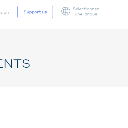
Sélectionner
Support us
rsion
une langue
ATION
DAIRE
ENTS