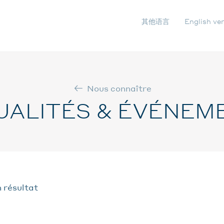
其他语言
English ve
NAVIG
SECON
Nous connaître
UALITÉS & ÉVÉNEM
 résultat