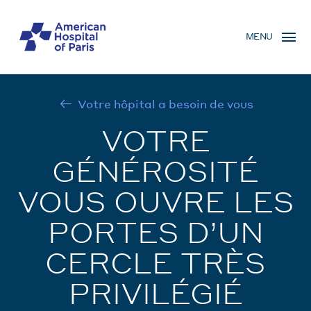
Skip
MENU
to
MENU
main
MOBILE
content
Votre hôpital a besoin de vous
BREADCRUMB
VOTRE
GÉNÉROSITÉ
VOUS OUVRE LES
PORTES D’UN
CERCLE TRÈS
PRIVILÉGIÉ