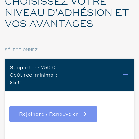
CHOISISSEZ VOTRE
NIVEAU D’ADHÉSION ET
VOS AVANTAGES
SÉLECTIONNEZ :
Supporter :
250
€
Coût réel minimal :
85
€
Rejoindre / Renouveler