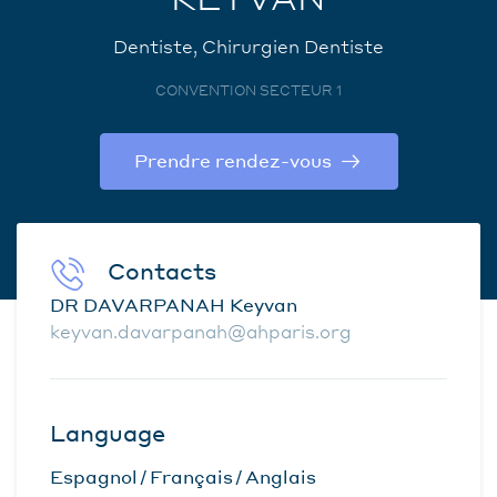
Dentiste, Chirurgien Dentiste
CONVENTION SECTEUR 1
Prendre rendez-vous
Contacts
DR DAVARPANAH Keyvan
keyvan.davarpanah@ahparis.org
Language
Espagnol
Français
Anglais