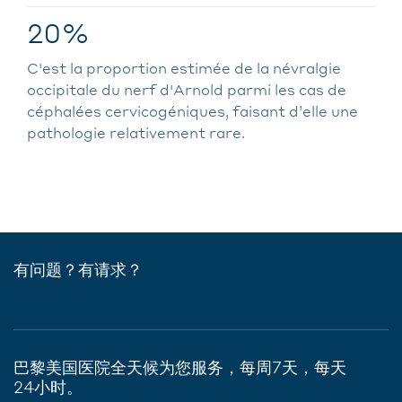
20%
C'est la proportion estimée de la névralgie
occipitale du nerf d'Arnold parmi les cas de
céphalées cervicogéniques, faisant d’elle une
pathologie relativement rare.
有问题？有请求？
巴黎美国医院全天候为您服务，每周7天，每天
24小时。