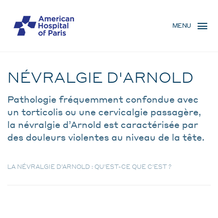
Skip
MENU
to
MENU
main
MOBILE
content
Pathologie
BREADCRUMB
NÉVRALGIE D'ARNOLD
Pathologie fréquemment confondue avec
un torticolis ou une cervicalgie passagère,
la névralgie d’Arnold est caractérisée par
des douleurs violentes au niveau de la tête.
LA NÉVRALGIE D’ARNOLD : QU’EST-CE QUE C’EST ?