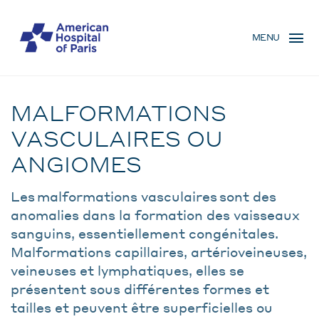
Skip
MENU
to
MENU
main
MOBILE
content
Pathologie
BREADCRUMB
MALFORMATIONS
VASCULAIRES OU
ANGIOMES
Les malformations vasculaires sont des
anomalies dans la formation des vaisseaux
sanguins, essentiellement congénitales.
Malformations capillaires, artérioveineuses,
veineuses et lymphatiques, elles se
présentent sous différentes formes et
tailles et peuvent être superficielles ou