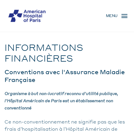
Skip
MENU
to
MENU
main
MOBILE
content
Home
BREADCRUMB
INFORMATIONS
FINANCIÈRES
Conventions avec l'Assurance Maladie
Française
Organisme à but non-lucratif reconnu d'utilité publique,
l'Hôpital Américain de Paris est un établissement non
conventionné
Ce non-conventionnement ne signifie pas que les
frais d’hospitalisation à l’Hôpital Américain de