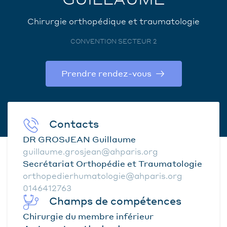
Chirurgie orthopédique et traumatologie
CONVENTION SECTEUR 2
Prendre rendez-vous
Contacts
DR GROSJEAN Guillaume
guillaume.grosjean@ahparis.org
Secrétariat Orthopédie et Traumatologie
orthopedierhumatologie@ahparis.org
0146412763
Champs de compétences
Chirurgie du membre inférieur