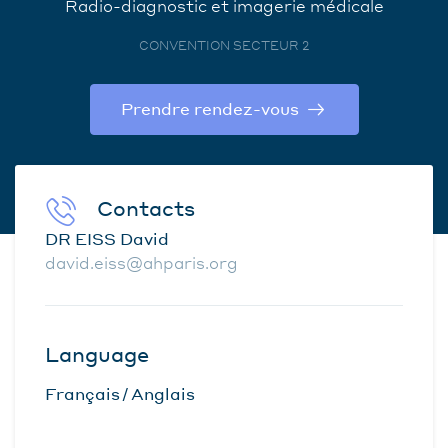
Radio-diagnostic et imagerie médicale
CONVENTION SECTEUR 2
Prendre rendez-vous
Contacts
DR EISS David
david.eiss@ahparis.org
Language
Français
Anglais