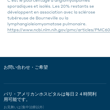
C’est le pourcentage d'angiomyolipomes
sporadiques et isolés. Les 20% restants se
développent en association avec la sclérose
tubéreuse de Bourneville ou la
lymphangioleiomyomatose pulmonaire.
https://www.ncbi.nlm.nih.gov/pmc/articles/PMC6
お問い合わせ・ご希望
パリ・アメリカンホスピタルは毎日２４時間利
用可能です。
お見舞いは(集中治療以外)