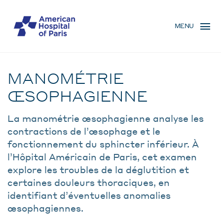
Skip
MENU
to
MENU
main
MOBILE
content
Examen
BREADCRUMB
MANOMÉTRIE
ŒSOPHAGIENNE
La manométrie œsophagienne analyse les
contractions de l’œsophage et le
fonctionnement du sphincter inférieur. À
l’Hôpital Américain de Paris, cet examen
explore les troubles de la déglutition et
certaines douleurs thoraciques, en
identifiant d’éventuelles anomalies
œsophagiennes.