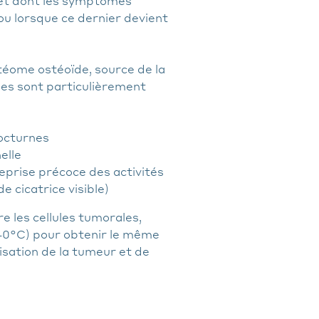
 et dont les symptômes
u lorsque ce dernier devient
stéome ostéoïde, source de la
lles sont particulièrement
octurnes
elle
eprise précoce des activités
 cicatrice visible)
e les cellules tumorales,
-40°C) pour obtenir le même
isation de la tumeur et de