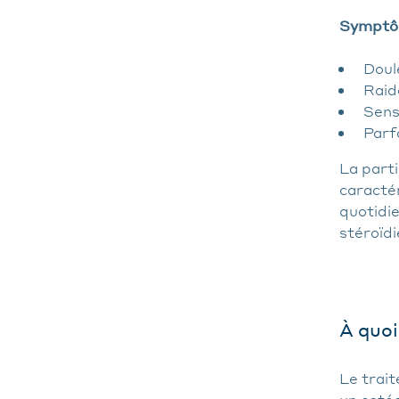
Symptôm
Doul
Raide
Sensi
Parf
La part
caractér
quotidi
stéroïdi
À quoi
Le trai