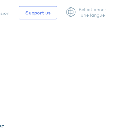
Sélectionner
Support us
rsion
une langue
ATION
DAIRE
ur