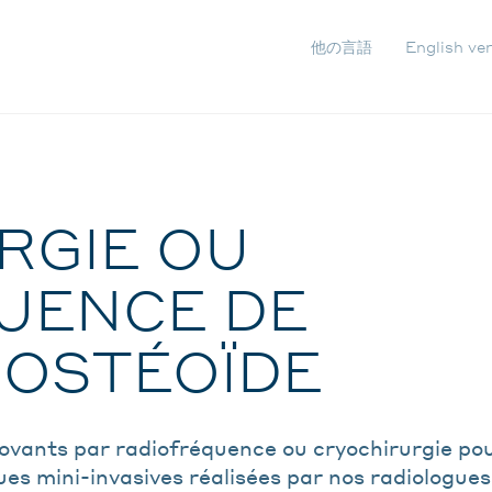
他の言語
English ve
NAVIG
SECON
RGIE OU
UENCE DE
 OSTÉOÏDE
ovants par radiofréquence ou cryochirurgie po
es mini-invasives réalisées par nos radiologues