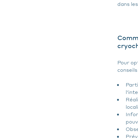
dans les
Commen
cryoch
Pour op
conseils 
Part
l'int
Réal
local
Info
pouv
Obser
Prév