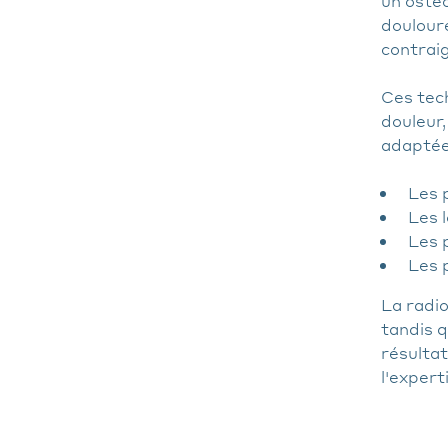
un osté
doulour
contraig
Ces tech
douleur,
adaptée
Les 
Les l
Les 
Les 
La radio
tandis q
résultat
l'expert