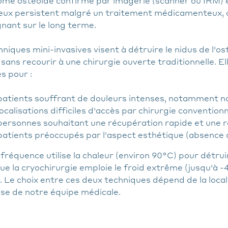
ome ostéoïde confirmé par imagerie (scanner ou IRM)
eux persistent malgré un traitement médicamenteux, o
nant sur le long terme.
niques mini-invasives visent à détruire le nidus de l'o
 sans recourir à une chirurgie ouverte traditionnelle. E
s pour :
patients souffrant de douleurs intenses, notamment n
ocalisations difficiles d'accès par chirurgie conventionn
personnes souhaitant une récupération rapide et une r
patients préoccupés par l'aspect esthétique (absence de
fréquence utilise la chaleur (environ 90°C) pour détruir
ue la cryochirurgie emploie le froid extrême (jusqu'à 
. Le choix entre ces deux techniques dépend de la local
ise de notre équipe médicale.