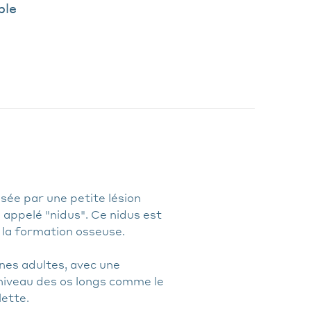
ble
ée par une petite lésion
appelé "nidus". Ce nidus est
à la formation osseuse.
nes adultes, avec une
niveau des os longs comme le
lette.