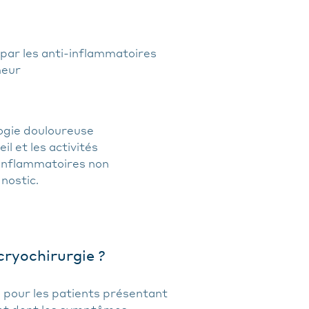
 par les anti-inflammatoires
meur
ogie douloureuse
l et les activités
-inflammatoires non
nostic.
cryochirurgie ?
 pour les patients présentant