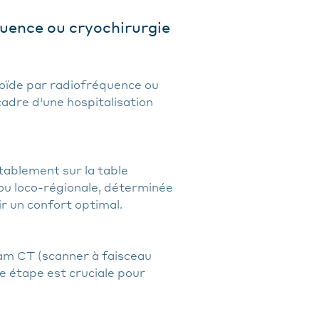
uence ou cryochirurgie
éoïde par radiofréquence ou
cadre d'une hospitalisation
rtablement sur la table
ou loco-régionale, déterminée
r un confort optimal.
eam CT (scanner à faisceau
e étape est cruciale pour