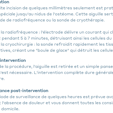
ntion
te incision de quelques millimètres seulement est pra
 spéciale jusqu'au nidus de l'ostéome. Cette aiguille se
ode de radiofréquence ou la sonde de cryothérapie.
la radiofréquence : l'électrode délivre un courant qui c
pendant 5 à 7 minutes, détruisant ainsi les cellules du 
 la cryochirurgie : la sonde refroidit rapidement les t
ives, créant une "boule de glace" qui détruit les cellul
'intervention
 de la procédure, l'aiguille est retirée et un simple pa
n'est nécessaire. L'intervention complète dure généra
re.
lance post-intervention
iode de surveillance de quelques heures est prévue ava
t l'absence de douleur et vous donnent toutes les cons
 domicile.