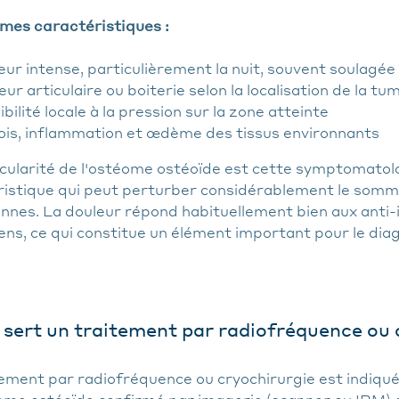
es caractéristiques :
eur intense, particulièrement la nuit, souvent soulagée
ur articulaire ou boiterie selon la localisation de la tu
bilité locale à la pression sur la zone atteinte
ois, inflammation et œdème des tissus environnants
icularité de l'ostéome ostéoïde est cette symptomatol
istique qui peut perturber considérablement le sommei
ennes. La douleur répond habituellement bien aux anti
ens, ce qui constitue un élément important pour le diag
 sert un traitement par radiofréquence ou 
tement par radiofréquence ou cryochirurgie est indiqué