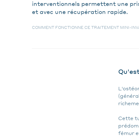
interventionnels permettent une pris
et avec une récupération rapide.
COMMENT FONCTIONNE CE TRAITEMENT MINI-INVA
Qu'est
L'ostéo
(généra
richemen
Cette t
prédomi
fémur et