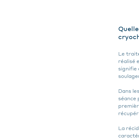
Quelle
cryoch
Le trai
réalisé 
signifie
soulage
Dans les
séance p
premièr
récupér
La réci
caractér