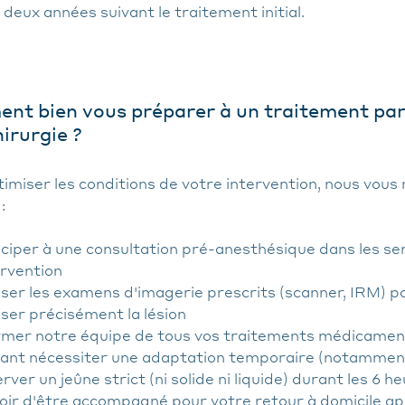
 deux années suivant le traitement initial.
t bien vous préparer à un traitement par
irurgie ?
timiser les conditions de votre intervention, nous vou
:
iciper à une consultation pré-anesthésique dans les s
ervention
iser les examens d'imagerie prescrits (scanner, IRM) po
iser précisément la lésion
rmer notre équipe de tous vos traitements médicament
ant nécessiter une adaptation temporaire (notamment
ver un jeûne strict (ni solide ni liquide) durant les 6 
oir d'être accompagné pour votre retour à domicile apr