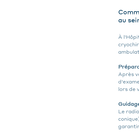
Commen
au sei
À l'Hôpi
cryochir
ambulato
Prépara
Après vo
d'exame
lors de 
Guidage
Le radio
conique)
garantir