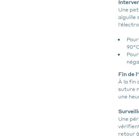
Interve
Une peti
aiguille
l'électr
Pour 
90°C 
Pour
négat
Fin de l
À la fin
suture 
une heu
Surveil
Une pér
vérifien
retour à