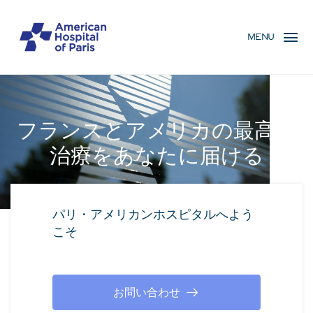
Skip
MENU
to
MENU
main
MOBILE
content
フランスとアメリカの最高の
治療をあなたに届ける
パリ・アメリカンホスピタルへよう
こそ
お問い合わせ