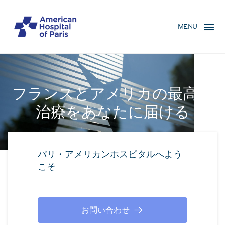
Skip
MENU
to
MENU
main
MOBILE
content
フランスとアメリカの最高の
治療をあなたに届ける
パリ・アメリカンホスピタルへよう
こそ
お問い合わせ