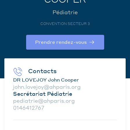
Pédiatrie
CONVENTION SECTEUR 3
Prendre rendez-vous
Contacts
DR LOVEJOY John Cooper
john.lovejoy@ahparis.org
Secrétariat Pédiatrie
pediatrie@ahparis.org
0146412767