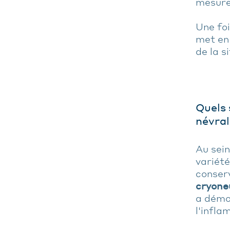
mesuren
Une foi
met en
de la s
Quels 
névral
Au sein
variét
conserv
cryone
a démon
l'infla