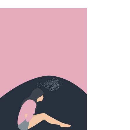
ES
E
ndale
 pouvant
s, le bas
e, de
région