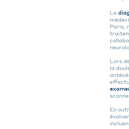
Le
dia
médecin
Paris, 
traitem
collabo
neurolo
Lors de
la doul
antécé
effect
examen
scanner
En out
évaluer
incluen