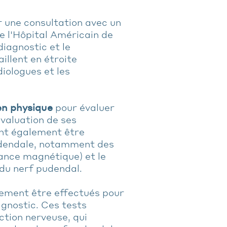
une consultation avec un
de l'Hôpital Américain de
diagnostic et le
illent en étroite
diologues et les
n physique
pour évaluer
évaluation de ses
t également être
pudendale, notamment des
ance magnétique) et le
du nerf pudendal.
ement être effectués pour
agnostic. Ces tests
ction nerveuse, qui