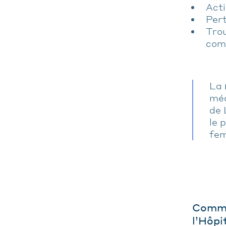
Acti
Pert
Trou
comp
La
méd
de 
le 
fem
Commen
l’Hôpi