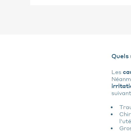
Quels 
Les
ca
Néanmo
irritat
suivant
Trau
Chir
l'ut
Gro