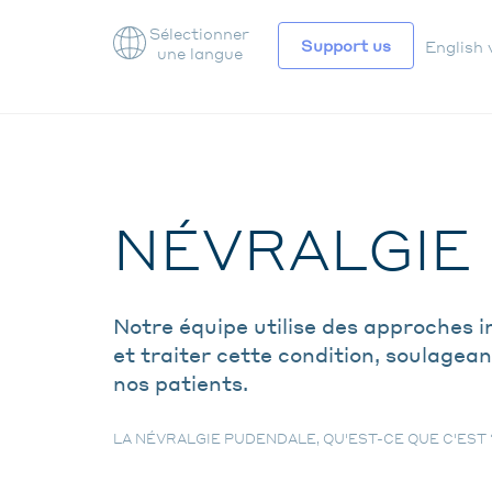
Sélectionner
Support us
English 
une langue
NAV
SEC
NÉVRALGIE
Notre équipe utilise des approches i
et traiter cette condition, soulageant
nos patients.
LA NÉVRALGIE PUDENDALE, QU'EST-CE QUE C'EST 