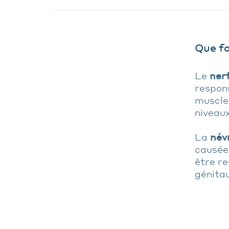
Que fa
Le
ner
respons
muscles
niveaux
La
név
causée 
être re
génitau