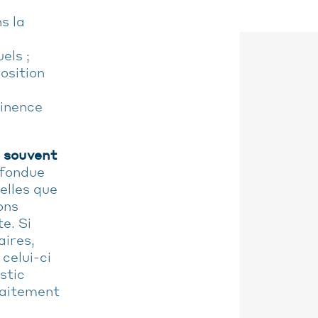
s la
els ;
osition
tinence
 souvent
nfondue
elles que
ons
e. Si
ires,
celui-ci
stic
raitement