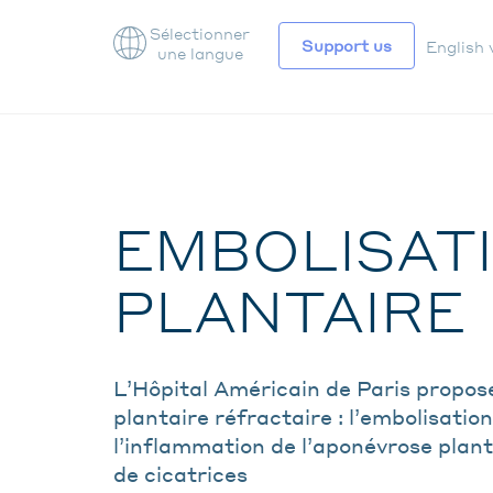
Sélectionner
Support us
English 
une langue
NAV
SEC
EMBOLISATI
PLANTAIRE
L’Hôpital Américain de Paris propose
plantaire réfractaire : l’embolisati
l’inflammation de l’aponévrose planta
de cicatrices