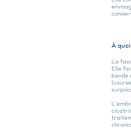
envisag
conser
À quoi
La fasc
Elle fa
bande d
(course
surpoi
L'embol
cicatri
traitem
chroni