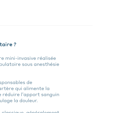
taire ?
re mini-invasive réalisée
bulatoire sous anesthésie
esponsables de
artère qui alimente la
e réduire l’apport sanguin
ulage la douleur.
al classique, généralement