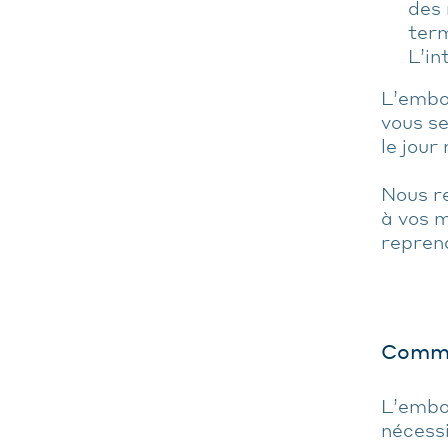
des 
term
L’in
L’embol
vous se
le jou
Nous r
à vos m
repren
Commen
L’embol
nécessi