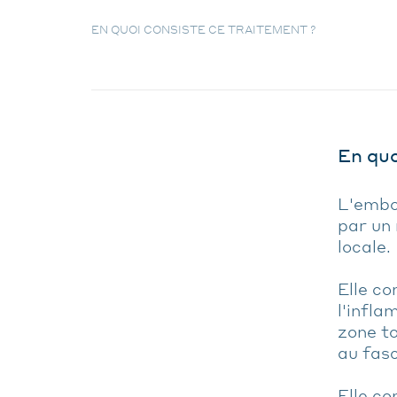
EN QUOI CONSISTE CE TRAITEMENT ?
En quo
L'embol
par un
locale.
Elle co
l'infla
zone to
au fasc
Elle co