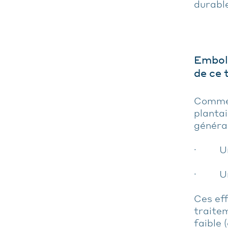
durable
Emboli
de ce 
Comme p
plantai
général
· Une 
· Un h
Ces ef
traite
faible 