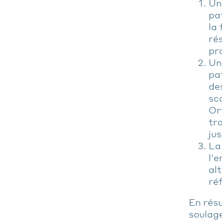
Un
pa
la
ré
pr
Un
pa
de
sc
Or
tr
jus
La
l'
al
ré
En résu
soulage