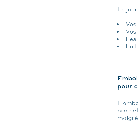
Le jour
Vos 
Vos 
Les 
La l
Emboli
pour c
L'embol
promet
malgré 
: