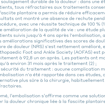
 soulagement durable de la douleur : dans une é
tients, tous réfractaires aux traitements conser
 fasciite plantaire a permis de réduire efficacem
sultats ont montré une absence de rechute pend
océdure, avec une réussite technique de 100 % (1)
e amélioration de la qualité de vie : une étude pl
tients suivis jusqu'à 4 ans après l'embolisation,
s améliorations significatives des scores de doul
ore de douleur (NRS) s'est nettement amélioré, e
thopaedic Foot and Ankle Society (AOFAS) est p
aitement à 92,8 un an après. Les patients ont ma
qu'à environ 31 mois après le traitement (2) ;
 sécurité du traitement : aucune complication ma
embolisation n'a été rapportée dans ces études, c
ternative plus sûre à la chirurgie, habituellemen
fractaires.
mé, l’embolisation s’affirme comme une solution
r la douleur chronique liée à la fasciite plantair