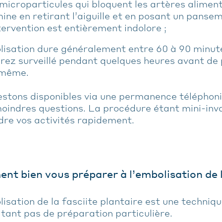
microparticules qui bloquent les artères alimenta
ine en retirant l’aiguille et en posant un panse
tervention est entièrement indolore ;
isation dure généralement entre 60 à 90 minutes
rez surveillé pendant quelques heures avant de 
r même.
estons disponibles via une permanence téléphon
oindres questions. La procédure étant mini-inv
dre vos activités rapidement.
t bien vous préparer à l’embolisation de la
isation de la fasciite plantaire est une techniqu
tant pas de préparation particulière.