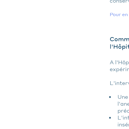
conserv
Pour en 
Commen
l'Hôpi
A l'Hôp
expérim
L'inter
Une 
l'an
préc
L'in
insé