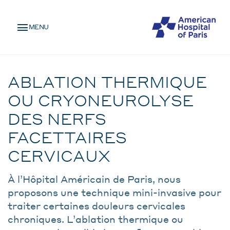
Skip
MENU
to
MENU
main
MOBILE
content
Traitement
BREADCRUMB
ABLATION THERMIQUE
OU CRYONEUROLYSE
DES NERFS
FACETTAIRES
CERVICAUX
À l’Hôpital Américain de Paris, nous
proposons une technique mini-invasive pour
traiter certaines douleurs cervicales
chroniques. L’ablation thermique ou