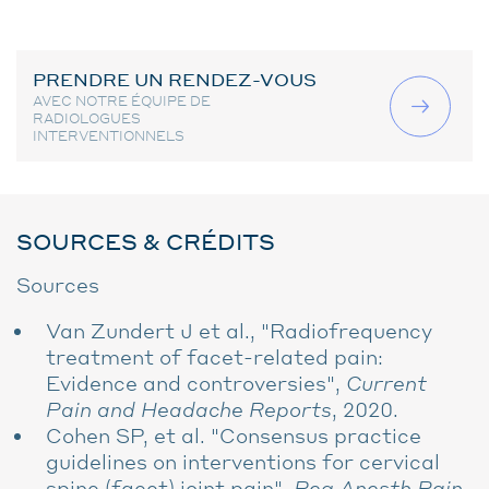
PRENDRE UN RENDEZ-VOUS
AVEC NOTRE ÉQUIPE DE
RADIOLOGUES
INTERVENTIONNELS
SOURCES & CRÉDITS
Sources
Van Zundert J et al., "Radiofrequency
treatment of facet-related pain:
Evidence and controversies",
Current
Pain and Headache Reports
, 2020.
Cohen SP, et al. "Consensus practice
guidelines on interventions for cervical
spine (facet) joint pain",
Reg Anesth Pain