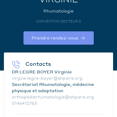
Rhumatologie
CONVENTION SECTEUR 2
Prendre rendez-vous
Contacts
DR LEGRE BOYER Virginie
virgine.legre-boyer@ahparis.org
Secrétariat Rhumatologie, médecine
physique et adaptation
orthopedierhumatologie@ahparis.org
0146412763