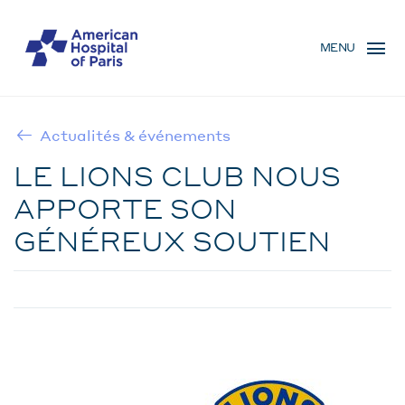
Skip
MENU
to
MENU
main
MOBILE
content
Actualités & événements
BREADCRUMB
LE LIONS CLUB NOUS
APPORTE SON
GÉNÉREUX SOUTIEN