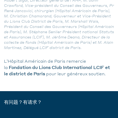
Robert Sigal, Directeur général de l’AHP, M. John
Crawford, Vice-président du Conseil des Gouverneurs, Pr
René Jancovici, chirurgien (Hôpital Américain de Paris),
M. Christian Chamorand, Gouverneur et Vice-Président
du Lions Club District de Paris, M. Marshall Wais,
Président du Conseil des Gouverneurs (Hôpital Américain
de Paris), M. Stéphane Senlier Président national Statuts
et Assurances (LCIF), M. Jérôme Deana, Directeur de la
collecte de fonds (Hôpital Américain de Paris) et M. Alain
Martinez, Délégué LCIF district de Paris.
L’Hôpital Américain de Paris remercie
la
Fondation du Lions Club International LCIF et
le district de Paris
pour leur généreux soutien.
有问题？有请求？