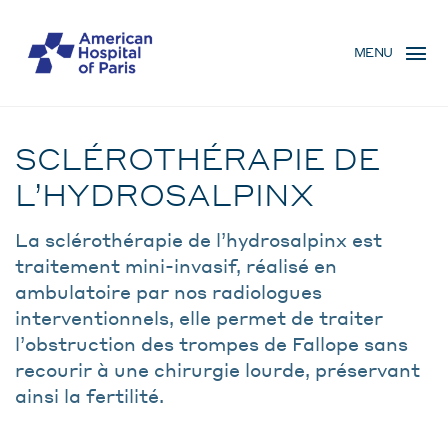
Skip
MENU
to
MENU
main
MOBILE
content
Traitement
BREADCRUMB
SCLÉROTHÉRAPIE DE
L’HYDROSALPINX
La sclérothérapie de l’hydrosalpinx est
traitement mini-invasif, réalisé en
ambulatoire par nos radiologues
interventionnels, elle permet de traiter
l’obstruction des trompes de Fallope sans
recourir à une chirurgie lourde, préservant
ainsi la fertilité.