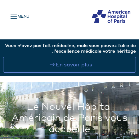
Skip
MENU
to
MENU
main
MOBILE
content
Vous n’avez pas fait médecine, mais vous pouvez faire de
l’excellence médicale votre héritage.
En savoir plus
Le Nouvel Hôpital
Américain de Paris vous
accueille