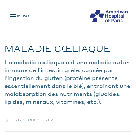
Skip
MENU
to
MENU
main
MOBILE
content
Pathologie
BREADCRUMB
MALADIE CŒLIAQUE
La maladie cœliaque est une maladie auto-
immune de l’intestin grêle, causée par
l’ingestion du gluten (protéine présente
essentiellement dans le blé), entraînant une
malabsorption des nutriments (glucides,
lipides, minéraux, vitamines, etc.).
QU'EST-CE QUE C'EST ?