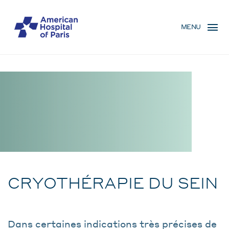
Skip
MENU
to
MENU
main
MOBILE
content
Traitement
BREADCRUMB
CRYOTHÉRAPIE DU SEIN
Dans certaines indications très précises de