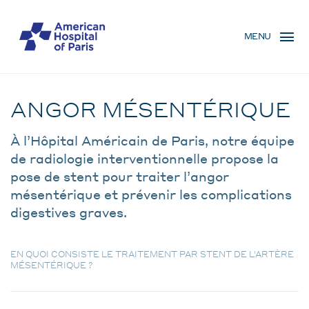
Skip
MENU
to
MENU
main
MOBILE
content
Traitement
BREADCRUMB
ANGOR MÉSENTÉRIQUE
À l’Hôpital Américain de Paris, notre équipe
de radiologie interventionnelle propose la
pose de stent pour traiter l’angor
mésentérique et prévenir les complications
digestives graves.
EN QUOI CONSISTE LE TRAITEMENT PAR STENT DE L’ARTÈRE
MÉSENTÉRIQUE ?