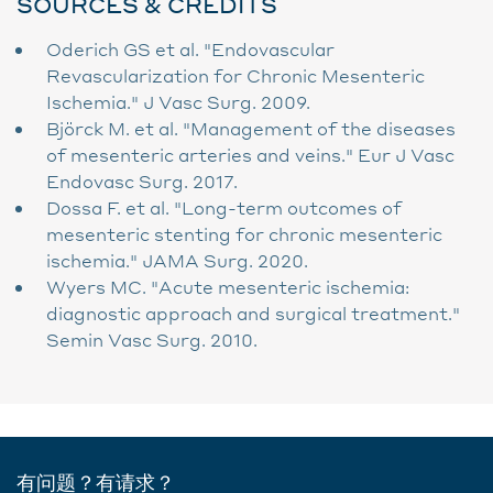
SOURCES & CRÉDITS
Oderich GS et al. "Endovascular
Revascularization for Chronic Mesenteric
Ischemia." J Vasc Surg. 2009.
Björck M. et al. "Management of the diseases
of mesenteric arteries and veins." Eur J Vasc
Endovasc Surg. 2017.
Dossa F. et al. "Long-term outcomes of
mesenteric stenting for chronic mesenteric
ischemia." JAMA Surg. 2020.
Wyers MC. "Acute mesenteric ischemia:
diagnostic approach and surgical treatment."
Semin Vasc Surg. 2010.
有问题？有请求？