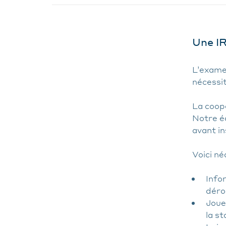
Une IR
L’examen
nécessit
La coopé
Notre éq
avant in
Voici né
Infor
déro
Jouer
la s