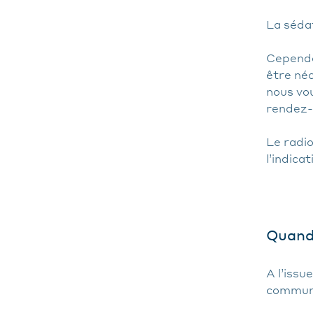
La sédat
Cependa
être néc
nous vo
rendez-
Le radio
l’indica
Quand 
A l’issu
communi