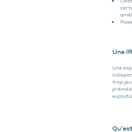
Lais
cert
amél
Rass
Une IR
Une exp
indispen
trop jeu
prémédi
exploita
Qu’est