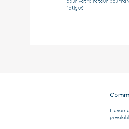
pour votre retour pourra v
fatigué
Commen
L’examen
préalabl