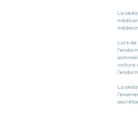
La sédat
médicam
médecin
Lors de
l’endorm
sommeil 
voiture 
l’endor
La sédat
l’examen
secrétar