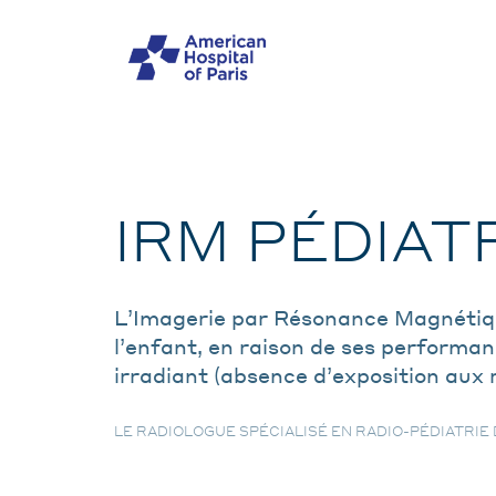
Skip
to
MENU
main
content
MOBILE
Examen
IRM PÉDIAT
BREADCRUMB
L’Imagerie par Résonance Magnétiqu
l’enfant, en raison de ses performa
irradiant (absence d’exposition aux 
LE RADIOLOGUE SPÉCIALISÉ EN RADIO-PÉDIATRIE 