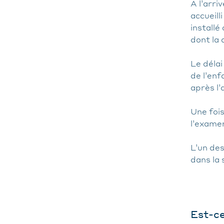
A l’arri
accueill
installé
dont la
Le délai
de l’en
après l
Une fois
l’exame
L’un de
dans la 
Est-ce