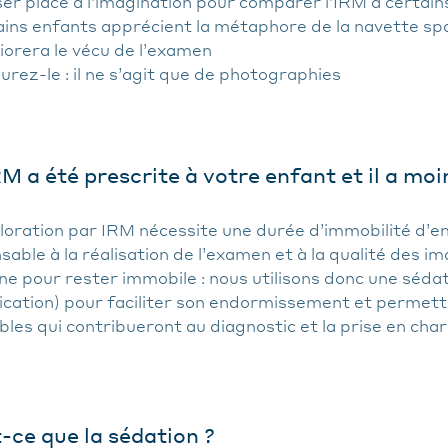
ser place à l’imagination pour comparer l’IRM à certains
ains enfants apprécient la métaphore de la navette spa
iorera le vécu de l’examen
urez-le : il ne s’agit que de photographies
M a été prescrite à votre enfant et il a moi
loration par IRM nécessite une durée d’immobilité d’e
sable à la réalisation de l’examen et à la qualité des i
ne pour rester immobile : nous utilisons donc une séda
cation) pour faciliter son endormissement et permett
bles qui contribueront au diagnostic et la prise en cha
-ce que la sédation ?