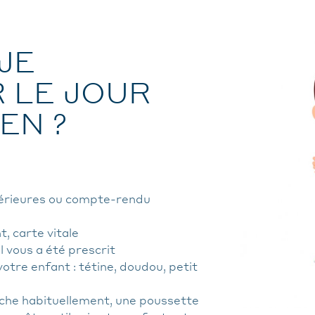
JE
 LE JOUR
EN ?
térieures ou compte-rendu
, carte vitale
l vous a été prescrit
otre enfant : tétine, doudou, petit
che habituellement, une poussette