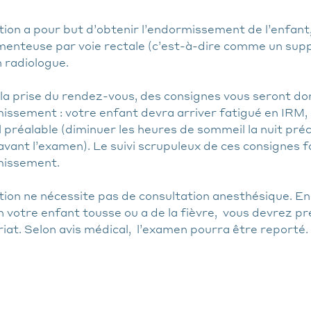
ion a pour but d’obtenir l’endormissement de l’enfant
enteuse par voie rectale (c’est-à-dire comme un suppo
 radiologue.
 la prise du rendez-vous, des consignes vous seront do
issement : votre enfant devra arriver fatigué en IRM, à
préalable (diminuer les heures de sommeil la nuit préc
avant l’examen). Le suivi scrupuleux de ces consignes f
missement.
ion ne nécessite pas de consultation anesthésique. En r
 votre enfant tousse ou a de la fièvre, vous devrez p
iat. Selon avis médical, l’examen pourra être reporté.