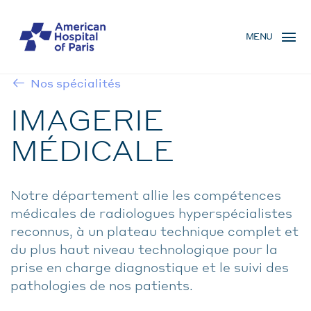
Aller
MENU
au
MENU
contenu
MOBILE
principal
Nos spécialités
FIL
IMAGERIE
D'ARIANE
MÉDICALE
Notre département allie les compétences
médicales de radiologues hyperspécialistes
reconnus, à un plateau technique complet et
du plus haut niveau technologique pour la
prise en charge diagnostique et le suivi des
pathologies de nos patients.