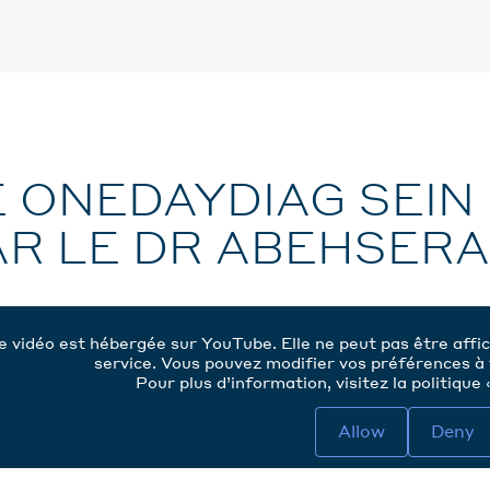
E ONEDAYDIAG SEIN
AR LE DR ABEHSER
e vidéo est hébergée sur YouTube. Elle ne peut pas être affic
service. Vous pouvez modifier vos préférences à 
Pour plus d’information, visitez la politique
Allow
Deny