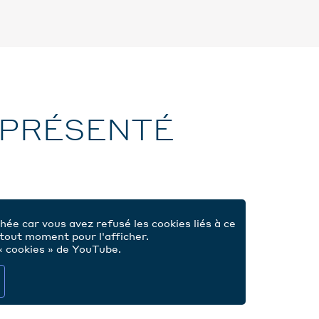
 PRÉSENTÉ
A
hée car vous avez refusé les cookies liés à ce
tout moment pour l'afficher.
 « cookies » de YouTube.