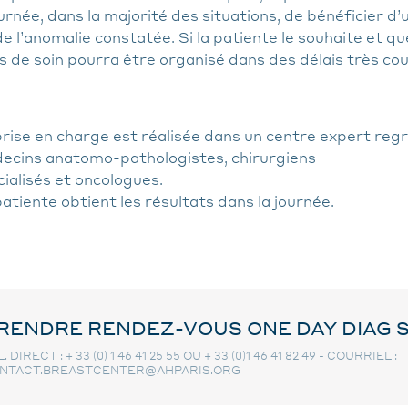
rnée, dans la majorité des situations, de bénéficier d’
e l’anomalie constatée. Si la patiente le souhaite et qu
 de soin pourra être organisé dans des délais très cou
prise en charge est réalisée dans un centre expert reg
ecins anatomo-pathologistes, chirurgiens
ialisés et oncologues.
atiente obtient les résultats dans la journée.
RENDRE RENDEZ-VOUS ONE DAY DIAG S
. DIRECT : + 33 (0) 1 46 41 25 55 OU + 33 (0)1 46 41 82 49 - COURRIEL :
NTACT.BREASTCENTER@AHPARIS.ORG