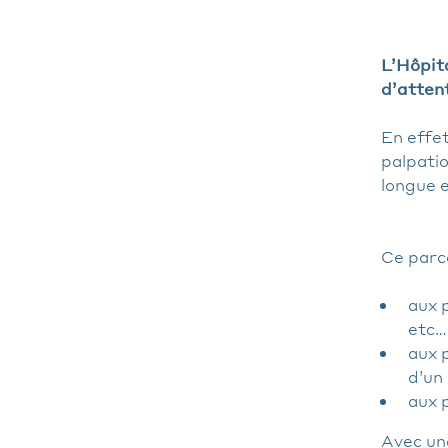
L’Hôpit
d’attent
En effet
palpati
longue e
Ce parc
aux
etc…
aux
d’un
aux
Avec un