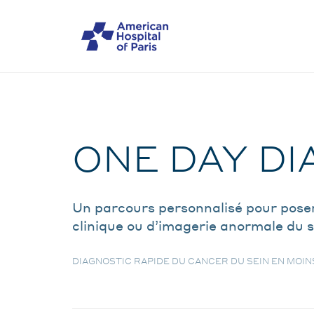
Skip
to
MENU
main
content
MOBILE
Examen
ONE DAY DI
BREADCRUMB
Un parcours personnalisé pour poser
clinique ou d’imagerie anormale du s
DIAGNOSTIC RAPIDE DU CANCER DU SEIN EN MOIN