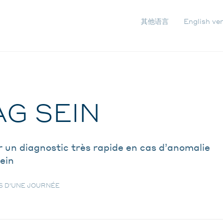
其他语言
English ve
NAVIG
SECON
AG SEIN
 un diagnostic très rapide en cas d’anomalie
ein
S D'UNE JOURNÉE