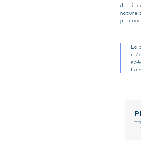
demi-jou
nature d
parcours
La 
méd
spéc
La p
P
TÉL
CO