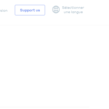
Sélectionner
Support us
rsion
une langue
ATION
DAIRE