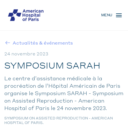
Aller
MENU
au
MENU
contenu
MOBILE
principal
Actualités & événements
FIL
24 novembre 2023
D'ARIANE
SYMPOSIUM SARAH
Le centre d’assistance médicale à la
procréation de l’Hôpital Américain de Paris
organise le Symposium SARAH - Symposium
on Assisted Reproduction - American
Hospital of Paris le 24 novembre 2023.
SYMPOSIUM ON ASSISTED REPRODUCTION - AMERICAN
HOSPITAL OF PARIS.