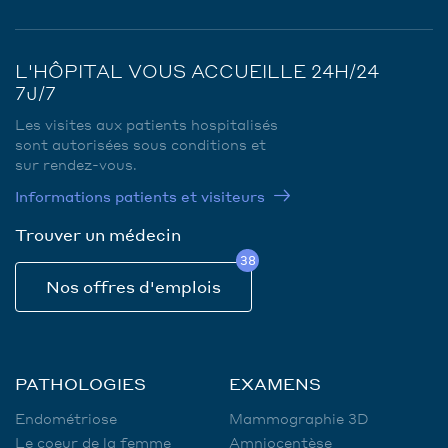
L'HÔPITAL VOUS ACCUEILLE 24H/24
7J/7
Les visites aux patients hospitalisés
sont autorisées sous conditions et
sur rendez-vous.
Informations patients et visiteurs
Trouver un médecin
38
Nos offres d'emplois
PATHOLOGIES
EXAMENS
Endométriose
Mammographie 3D
Le coeur de la femme
Amniocentèse