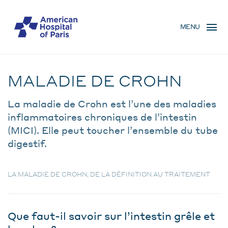
Aller
MENU
au
MENU
contenu
MOBILE
principal
Pathologie
FIL
MALADIE DE CROHN
D'ARIANE
La maladie de Crohn est l’une des maladies
inflammatoires chroniques de l’intestin
(MICI). Elle peut toucher l’ensemble du tube
digestif.
LA MALADIE DE CROHN, DE LA DÉFINITION AU TRAITEMENT
Que faut-il savoir sur l’intestin grêle et