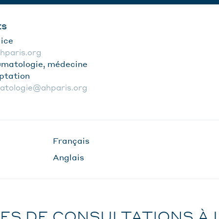
ts
ice
hparis.org
umatologie, médecine
ptation
atologie@ahparis.org
Français
Anglais
ES DE CONSULTATIONS À 