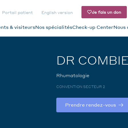
Je fais un don
Portail patient
English version
nts & visiteurs
Nos spécialités
Check-up Center
Nous 
ATION
DAIRE
DR COMBIE
Rhumatologie
CONVENTION SECTEUR 2
Prendre rendez-vous