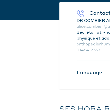
Contac
DR COMBIER Al
alice.combier@a
Secrétariat Rh
physique et ada
orthopedierhum
0146412763
Language
SES HORAIR