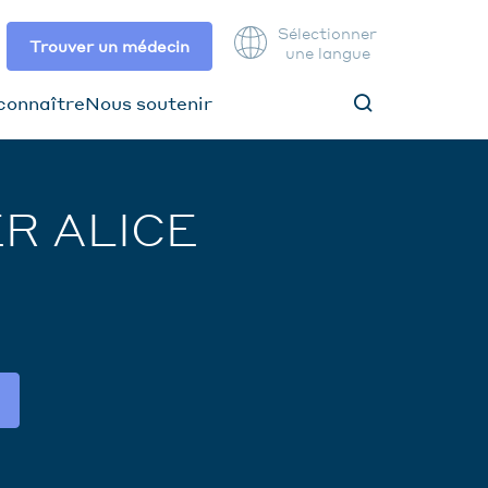
Sélectionner
Trouver un médecin
une langue
connaître
Nous soutenir
R ALICE