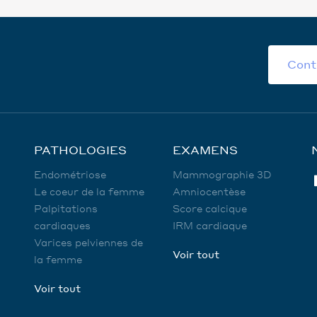
Cont
PATHOLOGIES
EXAMENS
Endométriose
Mammographie 3D
Le coeur de la femme
Amniocentèse
Palpitations
Score calcique
cardiaques
IRM cardiaque
Varices pelviennes de
Voir tout
la femme
Voir tout