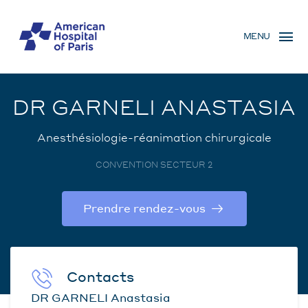
Aller
MENU
au
MENU
contenu
MOBILE
principal
DR GARNELI ANASTASIA
Anesthésiologie-réanimation chirurgicale
CONVENTION SECTEUR 2
Prendre rendez-vous
Contacts
DR GARNELI Anastasia