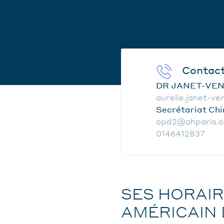
Contac
DR JANET-VEN
aurelie.janet-v
Secrétariat Chi
opd2@ahparis.o
0146412837
SES HORAIR
AMÉRICAIN 