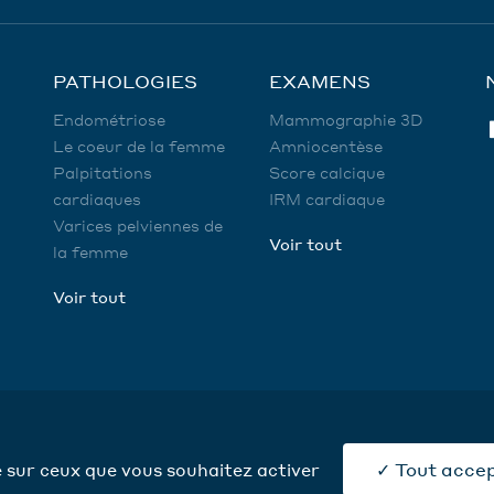
PATHOLOGIES
EXAMENS
Endométriose
Mammographie 3D
Le coeur de la femme
Amniocentèse
Palpitations
Score calcique
cardiaques
IRM cardiaque
Varices pelviennes de
Voir tout
la femme
Voir tout
Crédits
Mentions légales
Utili
Tout acce
le sur ceux que vous souhaitez activer