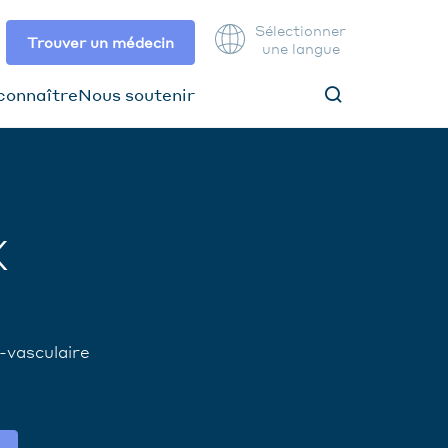
Sélectionner
Trouver un médecin
une langue
connaître
Nous soutenir
X
-vasculaire