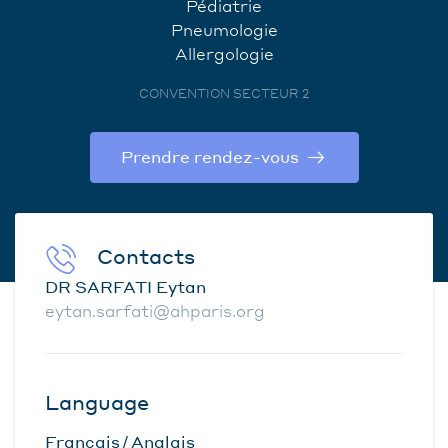
Pédiatrie
Pneumologie
Allergologie
CONVENTION SECTEUR 2
Prendre rendez-vous
Contacts
DR SARFATI Eytan
eytan.sarfati@ahparis.org
Language
Français
Anglais