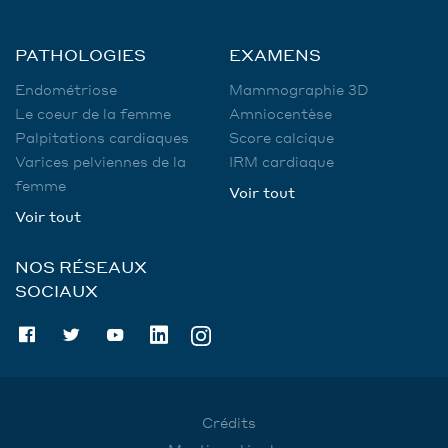
PATHOLOGIES
EXAMENS
Endométriose
Mammographie 3D
Le coeur de la femme
Amniocentèse
Palpitations cardiaques
Score calcique
Varices pelviennes de la
IRM cardiaque
femme
Voir tout
Voir tout
NOS RÉSEAUX
SOCIAUX
Crédits