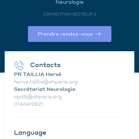
Neurologie
CONVENTION SECTEUR 2
Prendre rendez-vous
Contacts
PR TAILLIA Hervé
herve.taillia@ahparis.org
Secrétariat Neurologie
opd8@ahparis.org
0146412821
Language