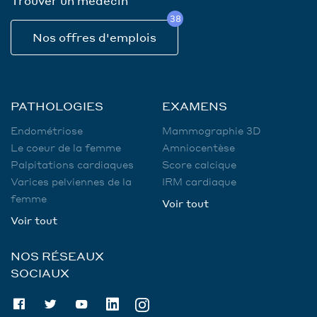
Trouver un médecin
38
Nos offres d'emplois
PATHOLOGIES
EXAMENS
Endométriose
Mammographie 3D
Le coeur de la femme
Amniocentèse
Palpitations cardiaques
Score calcique
Varices pelviennes de la
IRM cardiaque
femme
Voir tout
Voir tout
NOS RÉSEAUX
SOCIAUX