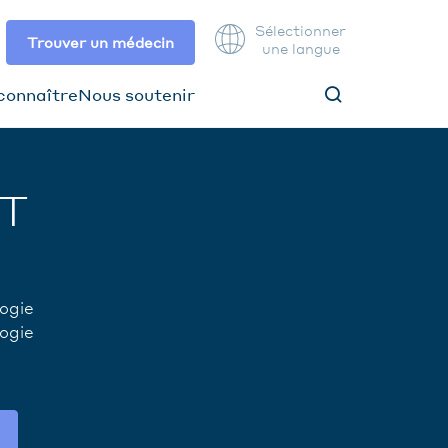
Sélectionner
Trouver un médecin
une langue
connaître
Nous soutenir
IT
ogie
ogie