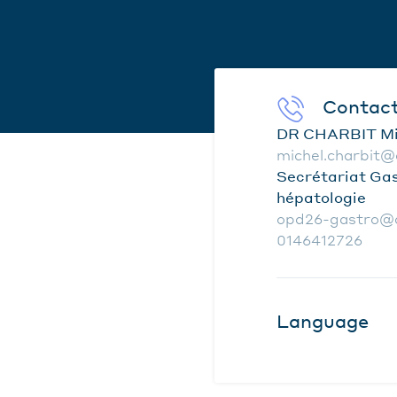
Contac
DR CHARBIT Mi
michel.charbit@
Secrétariat Gas
hépatologie
opd26-gastro@a
0146412726
Language