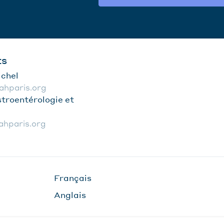
ts
chel
ahparis.org
troentérologie et
hparis.org
Français
Anglais