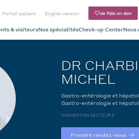
Je fais un don
Portail patient
English version
nts & visiteurs
Nos spécialités
Check-up Center
Nous 
ATION
DAIRE
DR CHARB
MICHEL
Gastro-entérologie et hépatol
Gastro-entérologie et hépatol
CONVENTION SECTEUR 2
Prendre rendez-vous