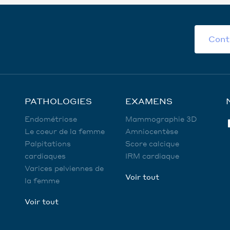
Cont
PATHOLOGIES
EXAMENS
Endométriose
Mammographie 3D
Le coeur de la femme
Amniocentèse
Palpitations
Score calcique
cardiaques
IRM cardiaque
Varices pelviennes de
Voir tout
la femme
Voir tout