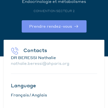
Endocrinologie et métabolismes
CONVENTION SECTEUR 2
Prendre rendez-vous
Contacts
DR BERESSI Nathalie
nathalie.beressi@ahparis.org
Language
Français
Anglais