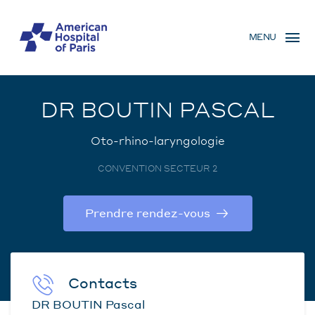
Aller
MENU
au
MENU
contenu
MOBILE
principal
DR BOUTIN PASCAL
Oto-rhino-laryngologie
CONVENTION SECTEUR 2
Prendre rendez-vous
Contacts
DR BOUTIN Pascal