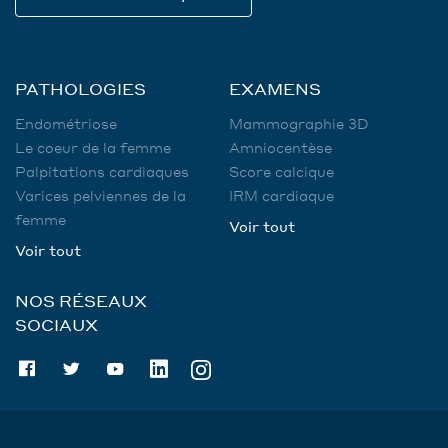
PATHOLOGIES
EXAMENS
Endométriose
Mammographie 3D
Le coeur de la femme
Amniocentèse
Palpitations cardiaques
Score calcique
Varices pelviennes de la
IRM cardiaque
femme
Voir tout
Voir tout
NOS RÉSEAUX
SOCIAUX