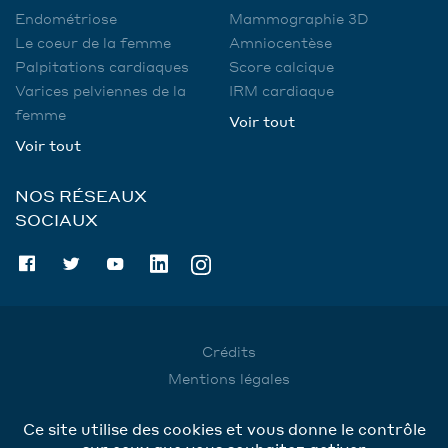
Endométriose
Mammographie 3D
Le coeur de la femme
Amniocentèse
Palpitations cardiaques
Score calcique
Varices pelviennes de la
IRM cardiaque
femme
Voir tout
Voir tout
NOS RÉSEAUX
SOCIAUX
Crédits
Mentions légales
Utilisation des données
Ce site utilise des cookies et vous donne le contrôle
Cookies