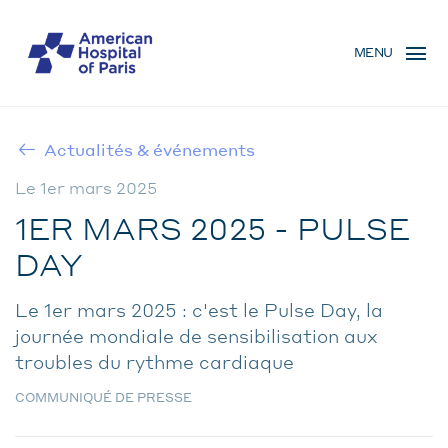
Aller
MENU
au
MENU
contenu
MOBILE
principal
Actualités & événements
FIL
Le 1er mars 2025
D'ARIANE
1ER MARS 2025 - PULSE
DAY
Le 1er mars 2025 : c'est le Pulse Day, la
journée mondiale de sensibilisation aux
troubles du rythme cardiaque
COMMUNIQUÉ DE PRESSE