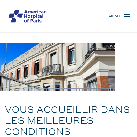
Aller
MENU
au
MENU
contenu
MOBILE
principal
Accueil
FIL
D'ARIANE
VOUS ACCUEILLIR DANS
LES MEILLEURES
CONDITIONS