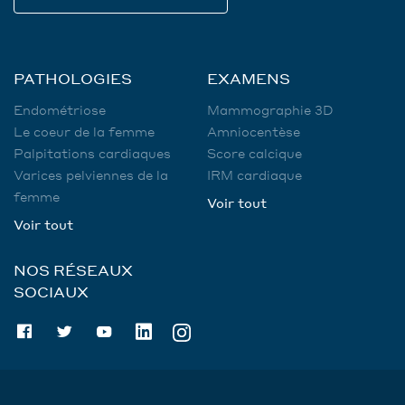
PATHOLOGIES
EXAMENS
Endométriose
Mammographie 3D
Le coeur de la femme
Amniocentèse
Palpitations cardiaques
Score calcique
Varices pelviennes de la
IRM cardiaque
femme
Voir tout
Voir tout
NOS RÉSEAUX
SOCIAUX